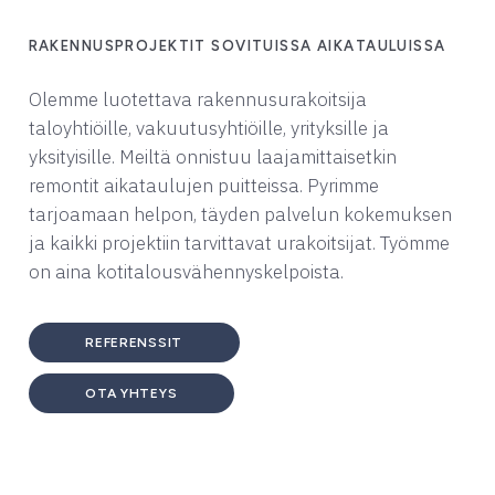
RAKENNUSPROJEKTIT SOVITUISSA AIKATAULUISSA
Olemme luotettava rakennusurakoitsija
taloyhtiöille, vakuutusyhtiöille, yrityksille ja
yksityisille. Meiltä onnistuu laajamittaisetkin
remontit aikataulujen puitteissa. Pyrimme
tarjoamaan helpon, täyden palvelun kokemuksen
ja kaikki projektiin tarvittavat urakoitsijat. Työmme
on aina kotitalousvähennyskelpoista.
REFERENSSIT
OTA YHTEYS