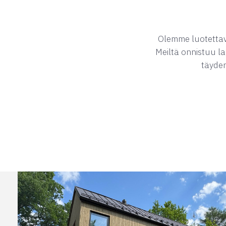
Olemme luotettava 
Meiltä onnistuu la
täyden