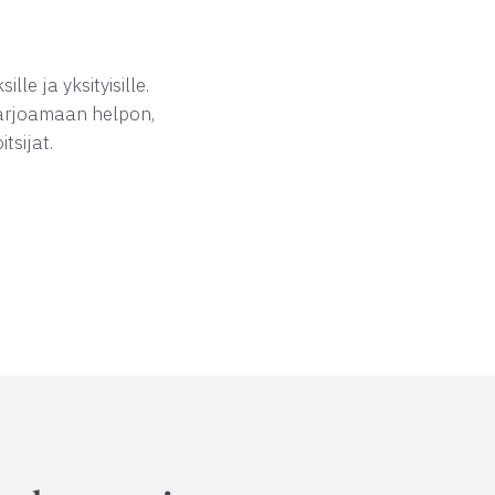
le ja yksityisille.
 tarjoamaan helpon,
tsijat.