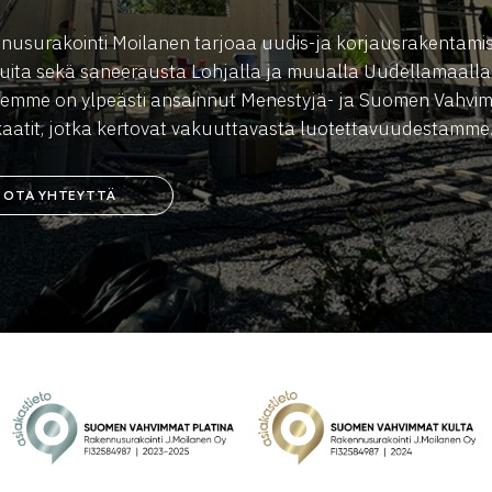
nusurakointi Moilanen tarjoaa uudis-ja korjausrakentami
uita sekä saneerausta Lohjalla ja muualla Uudellamaalla
ksemme on ylpeästi ansainnut Menestyjä- ja Suomen Vahvi
ikaatit, jotka kertovat vakuuttavasta luotettavuudestamme
OTA YHTEYTTÄ