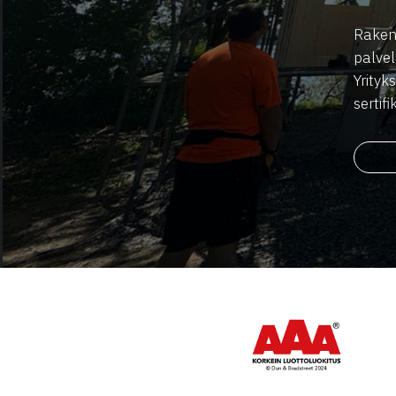
Raken
palvel
Yrity
sertif