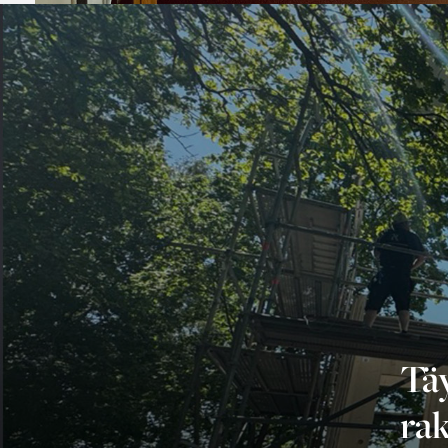
Tä
ra