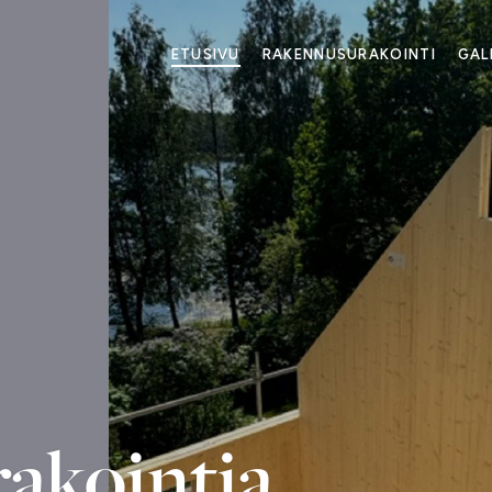
ETUSIVU
RAKENNUSURAKOINTI
GAL
akointia