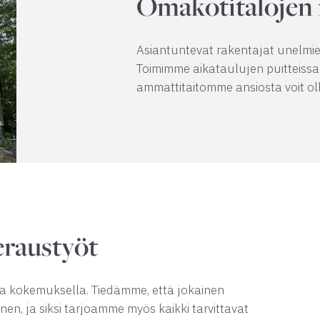
Omakotitalojen
Asiantuntevat rakentajat unelmie
Toimimme aikataulujen puitteiss
ammattitaitomme ansiosta voit o
eraustyöt
la kokemuksella. Tiedämme, että jokainen
en, ja siksi tarjoamme myös kaikki tarvittavat