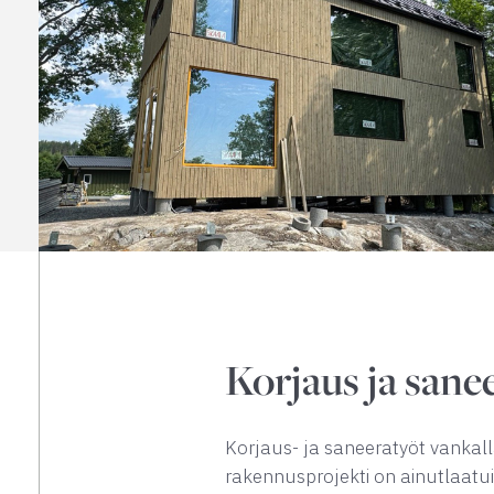
Korjaus ja sane
Korjaus- ja saneeratyöt vankal
rakennusprojekti on ainutlaatuin