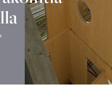
lla
E