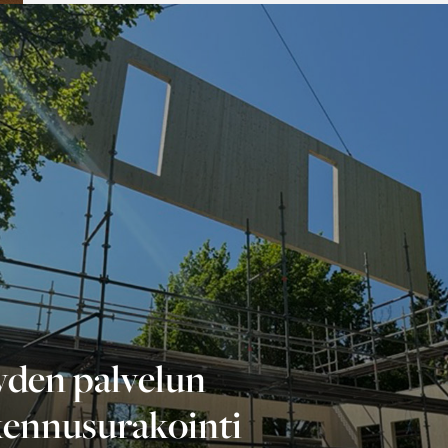
yden palvelun
kennusurakointi