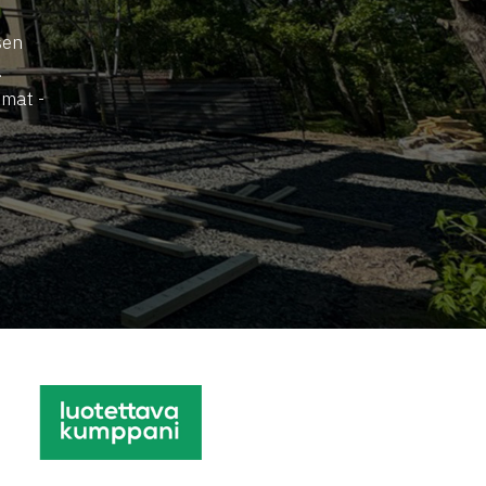
sen
.
mmat -
.